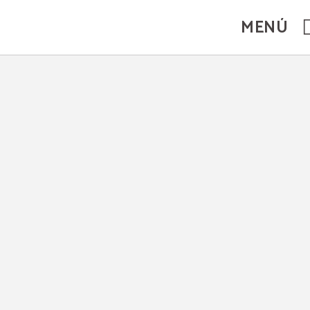
MENÚ
n Guadalajara. Web Oficial.